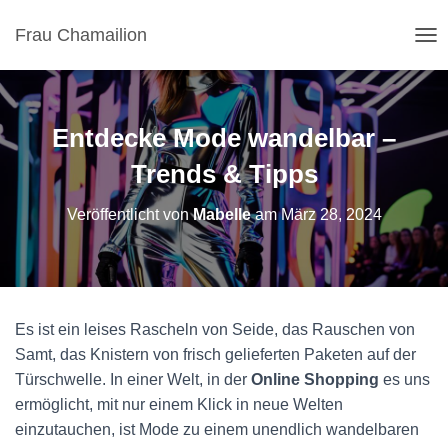
Frau Chamailion
N
A
V
I
G
Entdecke Mode wandelbar –
A
T
Trends & Tipps
I
O
Veröffentlicht von
Mabelle
am
März 28, 2024
N
U
M
S
C
H
Es ist ein leises Rascheln von Seide, das Rauschen von
A
Samt, das Knistern von frisch gelieferten Paketen auf der
L
T
Türschwelle. In einer Welt, in der
Online Shopping
es uns
E
ermöglicht, mit nur einem Klick in neue Welten
N
einzutauchen, ist Mode zu einem unendlich wandelbaren