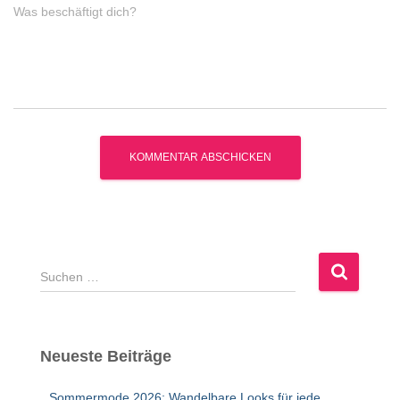
Was beschäftigt dich?
S
u
c
h
e
Neueste Beiträge
n
n
Sommermode 2026: Wandelbare Looks für jede