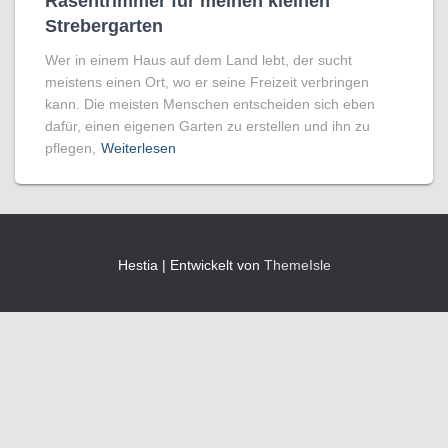
Rasentrimmer für meinen kleinen
Strebergarten
Wer in einem Haus auf dem Land lebt, der sucht
meistens einen Ort, wo er seine Freizeit verbringen
kann. Die meisten Menschen entscheiden sich eben
dafür, einen eigenen Garten zu erstellen und ihn zu
pflegen,
Weiterlesen
Hestia | Entwickelt von
ThemeIsle